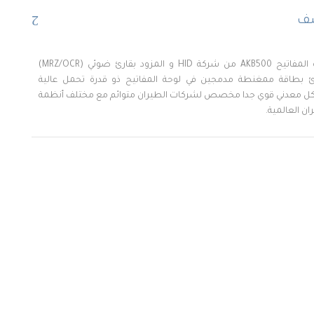
صف
لوحة المفاتيح AKB500 من شركة HID و المزود بقارئ ضوئي (MRZ/OCR)
ئ بطاقة ممغنطة مدمجين في لوحة المفاتيح ذو قدرة تحمل عالية
ل معدني قوي جدا مخصص لشركات الطيران متوائم مع مختلف أنظمة
ان العالمية.